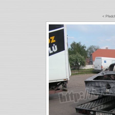
< Předc