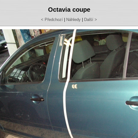
Octavia coupe
< Předchozí
|
Náhledy
|
Další >