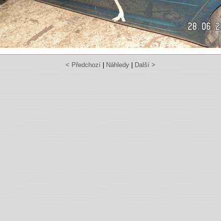
< Předchozí
|
Náhledy
|
Další >