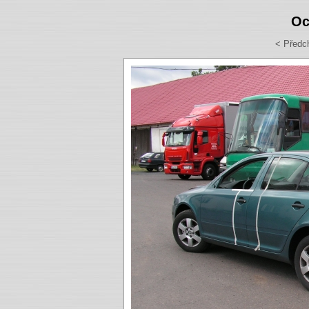
Oc
< Předc