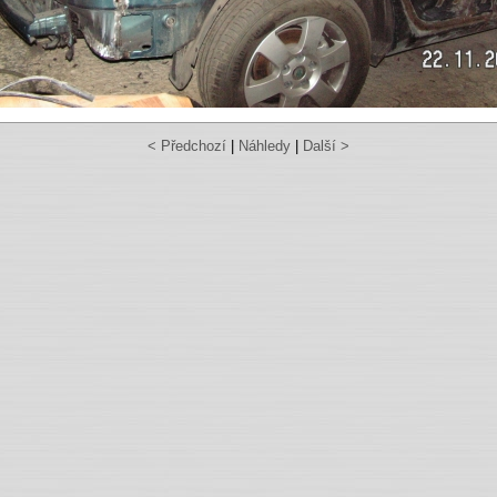
< Předchozí
|
Náhledy
|
Další >