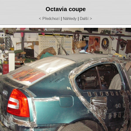
Octavia coupe
< Předchozí
|
Náhledy
|
Další >