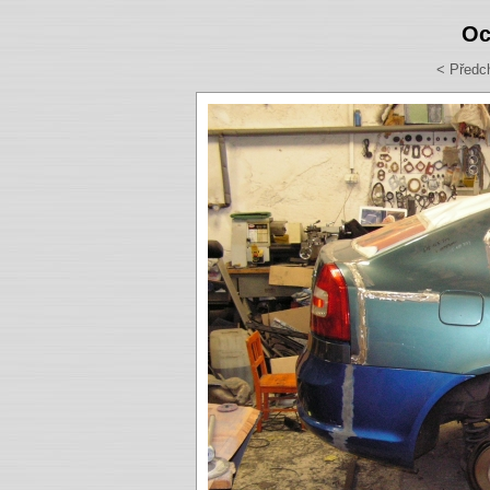
Oc
< Předc